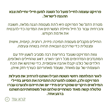
פרויקט עוצמה לחייל פועל כל השנה למען חיילי וחיילות צבא
ההגנה לישראל.
מטרת הדגל של הפרויקט היא לתת מעטפת הגנה מלאה, חשובה
והכרחית עבור כל חייל וחיילת המשרתים את המדינה כדי להבטיח
את אדמת הקודש.
החיילים מקבלים מעטפת תמיכה: פיזית, רוחנית, קיומית, אישית
ומנטלית כדי שדרכם הצבאית תהיה בטוחה ונעימה.
צוות הפרויקט שעובד בחריצות רבה מסביב לשעון יחד עם
המתנדבים המדהימים מכל רחבי הארץ. דואג שהחיילים האלופים,
הילדים של כולנו יקבלו אהבה אינסופית, כדי שירגישו את הכח
העוצמתי של עם מאוחד, שעומד מאחוריהם כעורף חזק ואיתן.
לאור המלחמה רחשי השטח הובילו אותנו להרחיב את פעילות
הפרויקט ולכן, הוספנו למערכת התמיכה את הסיוע בחיילי
המילואים היקרים שמקריבים מידי יום את חייהם ולצערנו עברו
טלטלה קשה מאוד כשהחיים שלהם ושל משפחותיהם השתנו
ברגע אחד.