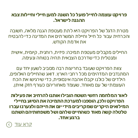
פרויקט עוצמה לחייל פועל כל השנה למען חיילי וחיילות צבא
ההגנה לישראל.
מטרת הדגל של הפרויקט היא לתת מעטפת הגנה מלאה, חשובה
והכרחית עבור כל חייל וחיילת המשרתים את המדינה כדי להבטיח
את אדמת הקודש.
החיילים מקבלים מעטפת תמיכה: פיזית, רוחנית, קיומית, אישית
ומנטלית כדי שדרכם הצבאית תהיה בטוחה ונעימה.
צוות הפרויקט שעובד בחריצות רבה מסביב לשעון יחד עם
המתנדבים המדהימים מכל רחבי הארץ. דואג שהחיילים האלופים,
הילדים של כולנו יקבלו אהבה אינסופית, כדי שירגישו את הכח
העוצמתי של עם מאוחד, שעומד מאחוריהם כעורף חזק ואיתן.
לאור המלחמה רחשי השטח הובילו אותנו להרחיב את פעילות
הפרויקט ולכן, הוספנו למערכת התמיכה את הסיוע בחיילי
המילואים היקרים שמקריבים מידי יום את חייהם ולצערנו עברו
טלטלה קשה מאוד כשהחיים שלהם ושל משפחותיהם השתנו
ברגע אחד.