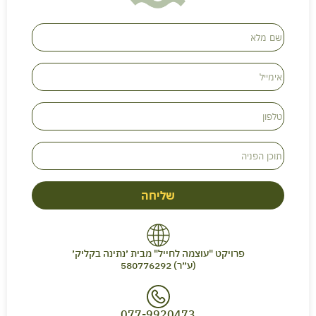
שליחה
פרויקט "עוצמה לחייל" מבית ׳נתינה בקליק׳
(ע״ר) 580776292
077-9920473​