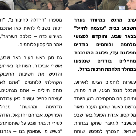
ערב מרגש במיוחד נערך
מספרו "דרדלה לחיבורים". "זו
השבוע בבית "עוצמה לחייל"
זכות בשבילי להיות כאן אתכם
בבאר שבע, והוקדש לפצועי
באירוע כזה — כולכם השראה",
מלחמה ולוחמים בודדים
אמר מליקסון ללוחמים.
מפלוגת עדי, פלוגה המורכבת
גם סגן ראש העיר באר שבע,
מחיילים בודדים שנפצעו
אושרי אביכזר, השתתף באירוע
במהלך מלחמת חרבות ברזל.
והדגיש את חשיבות החיבוק
עשרות לוחמים הגיעו לאירוע,
הקהילתי ללוחמים: "אתם לא
שכלל מנגל חגיגי, שיח פתוח,
סתם חיילים — אתם מנהיגים.
וחיבוק חם מהקהילה. רגע מיוחד
'עוצמה לחייל' עושים כאן עבודה
נרשם כאשר שחקן העבר מאור
מדהימה ומרגשת." מנהל
מליקסון, אגדת הפועל באר שבע
הפרויקט, אברהם יחזקאל, הודה
ולשעבר ליגיונר ושחקן נבחרת
לעיריית באר שבע על שותפותה:
ישראל, הצטרף למפגש, שוחח
"כשיש מי שמאמין בנו — אנחנו