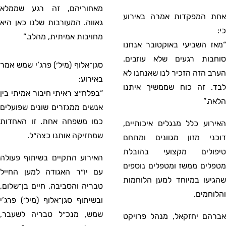
מאחוריהם, זה רגע שממלא
אחת המפקדות אמרה באירוע
גאווה. המעורבות שלנו כאן היא
כי:
מחויבות אמיתית, מהלב.”
“מאז השביעי באוקטובר אנחנו
סוחבות רגעים שלא עוזבים.
סגן־אלוף (מיל׳) פרג’י שמש אמר
הערב הזה הזכיר לנו שאנחנו לא
באירוע:
לבד. זה כוח שממשיך איתנו
“בפלח״צ ראיתי חיבור אמיתי בין
הלאה.”
אנשים ממגזרים שונים שפועלים
כמו משפחה אחת. זו האחדות
האירוע כלל מנגלים איכותיים,
שמחזיקה אותנו כצה״ל.
דוכני מזון מגוונים ומתחם
טיפולים מקצועי בהובלת
האירוע התקיים בשיתוף פעולה
מטפלים ממשז ומטפלים נוספים
עם יו״ר האגודה למען החייל
שהגיעו במיוחד למען הלוחמות
טבריה והסביבה, חיים בן־שלום,
והלוחמים.
ובשיתוף סגן־אלוף (מיל׳) פרג’י
שמש, מנכ״ל טבריה לשעבר,
אברהם יחזקאל, מנהל פרויקט