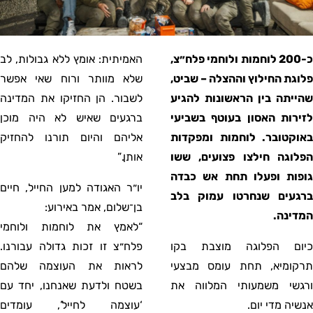
כ-200 לוחמות ולוחמי פלח״צ,
האמיתית: אומץ ללא גבולות, לב
פלוגת החילוץ וההצלה – שביט,
שלא מוותר ורוח שאי אפשר
שהייתה בין הראשונות להגיע
לשבור. הן החזיקו את המדינה
לזירות האסון בעוטף בשביעי
ברגעים שאיש לא היה מוכן
באוקטובר. לוחמות ומפקדות
אליהם והיום תורנו להחזיק
הפלוגה חילצו פצועים, ששו
אותן.”
גופות ופעלו תחת אש כבדה
יו״ר האגודה למען החייל, חיים
ברגעים שנחרטו עמוק בלב
בן־שלום, אמר באירוע:
המדינה.
“לאמץ את לוחמות ולוחמי
כיום הפלוגה מוצבת בקו
פלח״צ זו זכות גדולה עבורנו.
תרקומיא, תחת עומס מבצעי
לראות את העוצמה שלהם
ורגשי משמעותי המלווה את
בשטח ולדעת שאנחנו, יחד עם
אנשיה מדי יום.
‘עוצמה לחייל’, עומדים