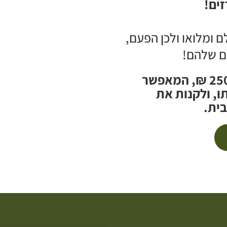
זים!
לם ומלואו ולכן הפעם,
ים שלהם!
״תו עוצמה״ הוא שובר מזון בסך 250 ₪, המאפשר
ו, ולקנות את
ית.