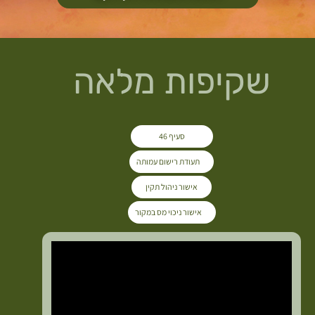
שקיפות
מלאה
סעיף 46
תעודת רישום עמותה
אישור ניהול תקין
אישור ניכוי מס במקור